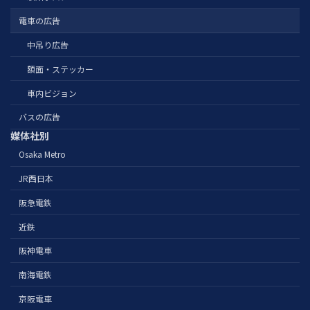
電車の広告
中吊り広告
額面・ステッカー
車内ビジョン
バスの広告
媒体社別
Osaka Metro
JR西日本
阪急電鉄
近鉄
阪神電車
南海電鉄
京阪電車