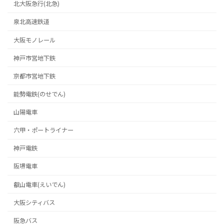
北大阪急行(北急)
泉北高速鉄道
大阪モノレール
神戸市営地下鉄
京都市営地下鉄
能勢電鉄(のせでん)
山陽電車
六甲・ポートライナー
神戸電鉄
阪堺電車
叡山電車(えいでん)
大阪シティバス
阪急バス