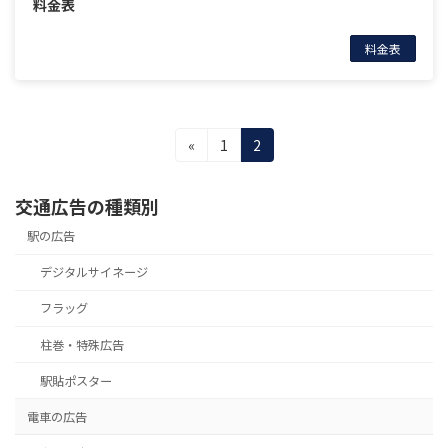
料金表
料金表
投
固
固
«
1
2
定
定
稿
ペ
ペ
交通広告の種類別
の
ー
ー
ジ
ジ
駅の広告
ペ
ー
デジタルサイネージ
ジ
フラッグ
送
柱巻・特殊広告
り
駅貼ポスター
電車の広告