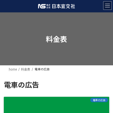
コ
ナ
ン
ビ
テ
ゲ
ン
ー
ツ
シ
へ
ョ
ス
ン
料金表
キ
に
ッ
移
プ
動
home
料金表
電車の広告
電車の広告
電車の広告