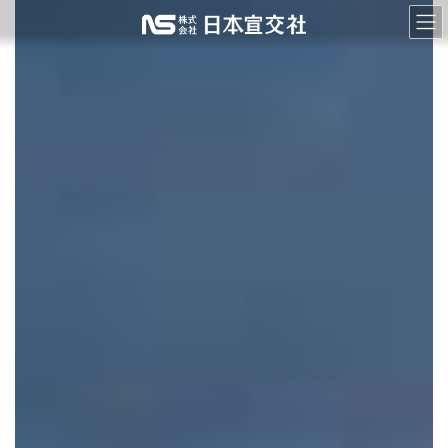
コ
ナ
ン
ビ
テ
ゲ
ン
ー
ツ
シ
へ
ョ
ス
ン
キ
に
ッ
移
プ
動