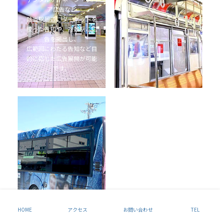
ビジョン広告・ステッカー
ア広告など
など広告の種類も豊富で
該当駅周辺にターゲットを
す。
絞った告知や、複数駅に広
通勤・通学時などの電車利
告を掲出し、
用時に接触する
広範囲にわたる告知など目
訴求効果の高い交通広告で
的に応じた広告展開が可能
す。
です。
バスの広告
多くの人に利用され、暮ら
しに密着した交通手段であ
るバス。
地域に密着した広告展開が
可能。
乗客向けに車内ポスターや
ステッカー広告。
ボディに掲出される広告
HOME
アクセス
お問い合わせ
TEL
は、「走る広告」として注