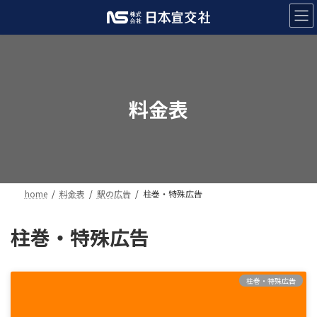
コ
ナ
ン
ビ
テ
ゲ
ン
ー
ツ
シ
へ
ョ
ス
ン
料金表
キ
に
ッ
移
プ
動
home
料金表
駅の広告
柱巻・特殊広告
柱巻・特殊広告
柱巻・特殊広告