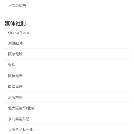
バスの広告
媒体社別
Osaka Metro
JR西日本
阪急電鉄
近鉄
阪神電車
南海電鉄
京阪電車
北大阪急行(北急)
泉北高速鉄道
大阪モノレール