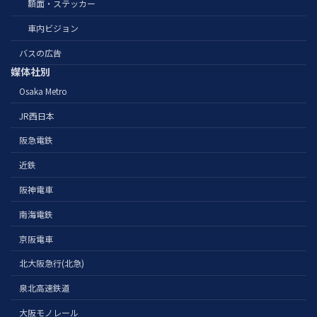
額面・ステッカー
車内ビジョン
バスの広告
媒体社別
Osaka Metro
JR西日本
阪急電鉄
近鉄
阪神電車
南海電鉄
京阪電車
北大阪急行(北急)
泉北高速鉄道
大阪モノレール