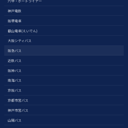
六甲・ポートライナー
神戸電鉄
阪堺電車
叡山電車(えいでん)
大阪シティバス
阪急バス
近鉄バス
阪神バス
南海バス
京阪バス
京都市営バス
神戸市営バス
山陽バス