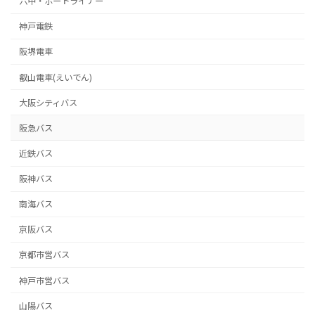
六甲・ポートライナー
神戸電鉄
阪堺電車
叡山電車(えいでん)
大阪シティバス
阪急バス
近鉄バス
阪神バス
南海バス
京阪バス
京都市営バス
神戸市営バス
山陽バス