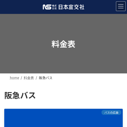
コ
ナ
ン
ビ
テ
ゲ
ン
ー
ツ
シ
へ
ョ
ス
ン
料金表
キ
に
ッ
移
プ
動
home
料金表
阪急バス
阪急バス
バスの広告