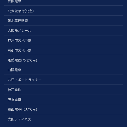
京阪電車
北大阪急行(北急)
泉北高速鉄道
大阪モノレール
神戸市営地下鉄
京都市営地下鉄
能勢電鉄(のせでん)
山陽電車
六甲・ポートライナー
神戸電鉄
阪堺電車
叡山電車(えいでん)
大阪シティバス