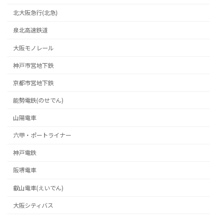
北大阪急行(北急)
泉北高速鉄道
大阪モノレール
神戸市営地下鉄
京都市営地下鉄
能勢電鉄(のせでん)
山陽電車
六甲・ポートライナー
神戸電鉄
阪堺電車
叡山電車(えいでん)
大阪シティバス