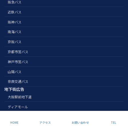
阪急バス
近鉄バス
阪神バス
南海バス
京阪バス
京都市営バス
神戸市営バス
山陽バス
奈良交通バス
地下街広告
大阪駅前地下道
ディアモール
Copyright Nihonsenkousha. All Rights Reserved.
HOME
アクセス
お問い合わせ
TEL