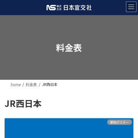
コ
ナ
ン
ビ
テ
ゲ
ン
ー
ツ
シ
へ
ョ
ス
ン
料金表
キ
に
ッ
移
プ
動
home
料金表
JR西日本
JR西日本
駅貼ポスター