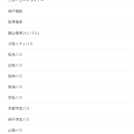
六甲・ポートライナー
神戸電鉄
阪堺電車
叡山電車(えいでん)
大阪シティバス
阪急バス
近鉄バス
阪神バス
南海バス
京阪バス
京都市営バス
神戸市営バス
山陽バス