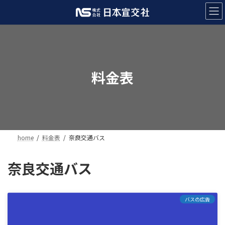
コ
ナ
ン
ビ
テ
ゲ
ン
ー
ツ
シ
へ
ョ
ス
ン
料金表
キ
に
ッ
移
プ
動
home
料金表
奈良交通バス
奈良交通バス
バスの広告