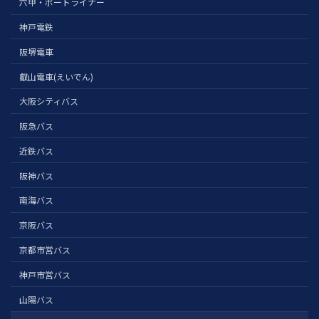
六甲・ポートライナー
神戸電鉄
阪堺電車
叡山電車(えいでん)
大阪シティバス
阪急バス
近鉄バス
阪神バス
南海バス
京阪バス
京都市営バス
神戸市営バス
山陽バス