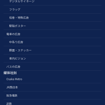
デジタルサイネージ
フラッグ
柱巻・特殊広告
駅貼ポスター
電車の広告
中吊り広告
額面・ステッカー
車内ビジョン
バスの広告
媒体社別
Osaka Metro
JR西日本
阪急電鉄
近鉄