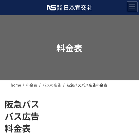
コ
ナ
ン
ビ
テ
ゲ
ン
ー
ツ
シ
へ
ョ
ス
ン
料金表
キ
に
ッ
移
プ
動
home
料金表
バスの広告
阪急バスバス広告料金表
阪急バス
バス広告
料金表