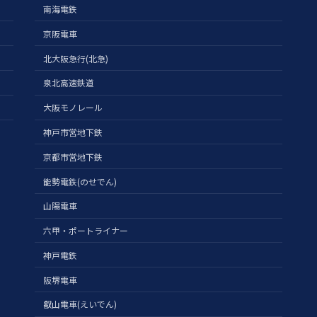
南海電鉄
京阪電車
北大阪急行(北急)
泉北高速鉄道
大阪モノレール
神戸市営地下鉄
京都市営地下鉄
能勢電鉄(のせでん)
山陽電車
六甲・ポートライナー
神戸電鉄
阪堺電車
叡山電車(えいでん)