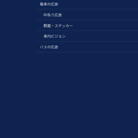
電車の広告
中吊り広告
額面・ステッカー
車内ビジョン
バスの広告