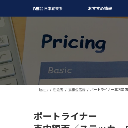
コ
ナ
おすすめ情報
ン
ビ
テ
ゲ
ン
ー
ツ
シ
へ
ョ
ス
ン
キ
に
ッ
移
プ
動
home
料金表
電車の広告
ポートライナー車内額面
ポートライナー