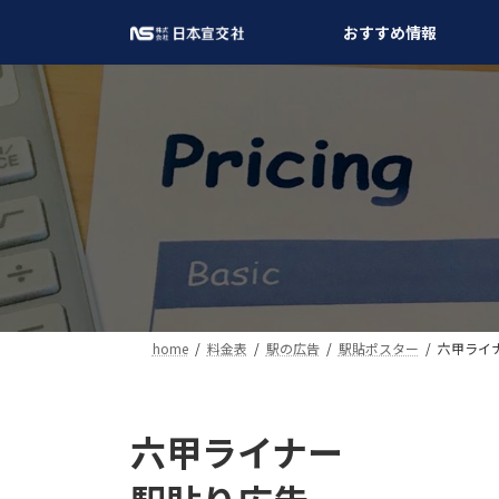
コ
ナ
おすすめ情報
ン
ビ
テ
ゲ
ン
ー
ツ
シ
へ
ョ
ス
ン
キ
に
ッ
移
プ
動
home
料金表
駅の広告
駅貼ポスター
六甲ライ
六甲ライナー