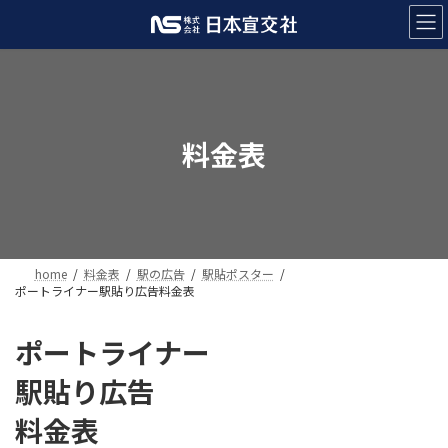
コ
ナ
ン
ビ
テ
ゲ
ン
ー
ツ
シ
へ
ョ
ス
ン
料金表
キ
に
ッ
移
プ
動
home
料金表
駅の広告
駅貼ポスター
ポートライナー駅貼り広告料金表
ポートライナー
駅貼り広告
料金表