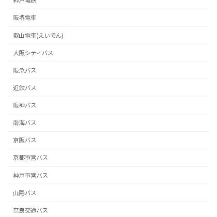
神戸電鉄
阪堺電車
叡山電車(えいでん)
大阪シティバス
阪急バス
近鉄バス
阪神バス
南海バス
京阪バス
京都市営バス
神戸市営バス
山陽バス
奈良交通バス