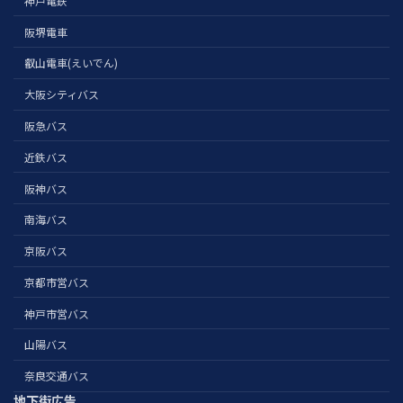
神戸電鉄
阪堺電車
叡山電車(えいでん)
大阪シティバス
阪急バス
近鉄バス
阪神バス
南海バス
京阪バス
京都市営バス
神戸市営バス
山陽バス
奈良交通バス
地下街広告