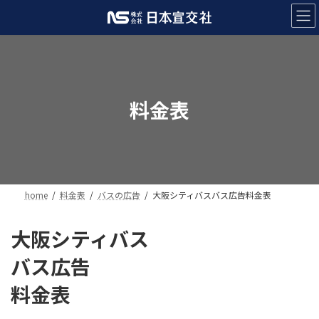
コ
ナ
ン
ビ
テ
ゲ
ン
ー
ツ
シ
へ
ョ
ス
ン
料金表
キ
に
ッ
移
プ
動
home
料金表
バスの広告
大阪シティバスバス広告料金表
大阪シティバス
バス広告
料金表