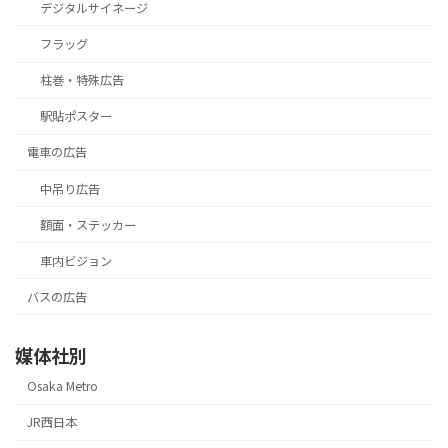
デジタルサイネージ
フラッグ
柱巻・特殊広告
駅貼ポスター
電車の広告
中吊り広告
額面・ステッカー
車内ビジョン
バスの広告
媒体社別
Osaka Metro
JR西日本