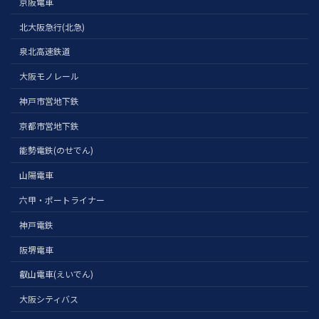
京阪電車
北大阪急行(北急)
泉北高速鉄道
大阪モノレール
神戸市営地下鉄
京都市営地下鉄
能勢電鉄(のせでん)
山陽電車
六甲・ポートライナー
神戸電鉄
阪堺電車
叡山電車(えいでん)
大阪シティバス