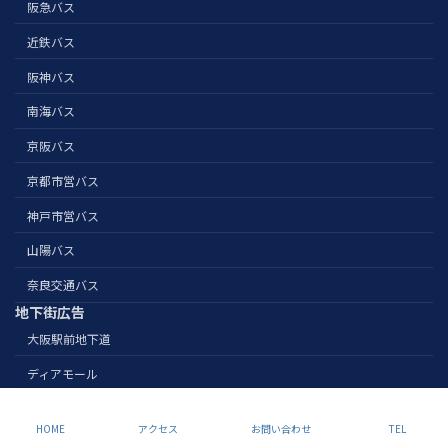
阪急バス
近鉄バス
阪神バス
南海バス
京阪バス
京都市営バス
神戸市営バス
山陽バス
奈良交通バス
地下街広告
大阪駅前地下道
ディアモール
Copyright Nihonsenkousha. All Rights Reserved.
HOME
アクセス
お問い合わせ
TEL