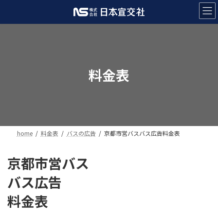
コ
ナ
ン
ビ
テ
ゲ
ン
ー
ツ
シ
へ
ョ
ス
ン
料金表
キ
に
ッ
移
プ
動
home
料金表
バスの広告
京都市営バスバス広告料金表
京都市営バス
バス広告
料金表