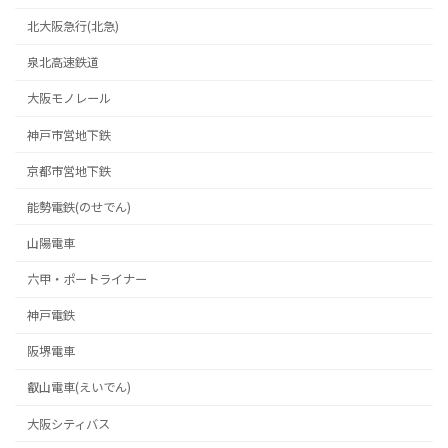
北大阪急行(北急)
泉北高速鉄道
大阪モノレール
神戸市営地下鉄
京都市営地下鉄
能勢電鉄(のせでん)
山陽電車
六甲・ポートライナー
神戸電鉄
阪堺電車
叡山電車(えいでん)
大阪シティバス