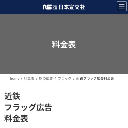
コ
ナ
ン
ビ
テ
ゲ
ン
ー
ツ
シ
へ
ョ
ス
ン
料金表
キ
に
ッ
移
プ
動
home
料金表
駅の広告
フラッグ
近鉄フラッグ広告料金表
近鉄
フラッグ広告
料金表