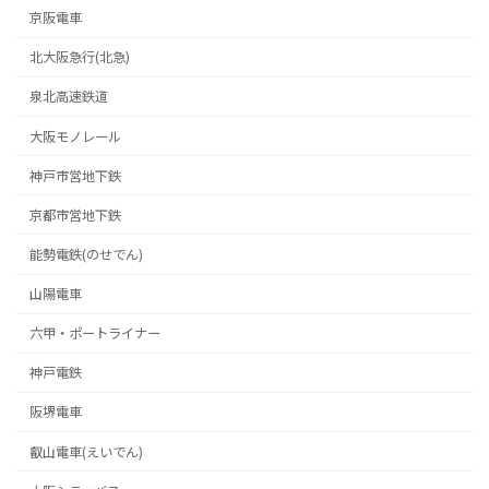
京阪電車
北大阪急行(北急)
泉北高速鉄道
大阪モノレール
神戸市営地下鉄
京都市営地下鉄
能勢電鉄(のせでん)
山陽電車
六甲・ポートライナー
神戸電鉄
阪堺電車
叡山電車(えいでん)