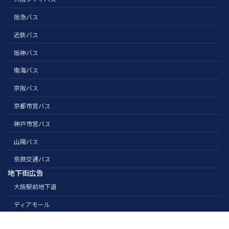
阪急バス
近鉄バス
阪神バス
南海バス
京阪バス
京都市営バス
神戸市営バス
山陽バス
奈良交通バス
地下街広告
大阪駅前地下道
ディアモール
Copyright Nihonsenkousha. All Rights Reserved.