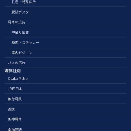
柱巻・特殊広告
駅貼ポスター
電車の広告
中吊り広告
額面・ステッカー
車内ビジョン
バスの広告
媒体社別
Osaka Metro
JR西日本
阪急電鉄
近鉄
阪神電車
南海電鉄