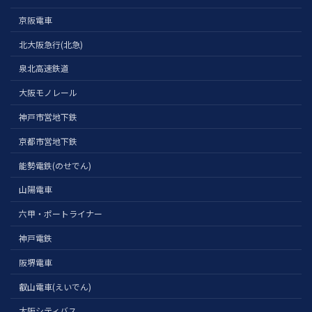
京阪電車
北大阪急行(北急)
泉北高速鉄道
大阪モノレール
神戸市営地下鉄
京都市営地下鉄
能勢電鉄(のせでん)
山陽電車
六甲・ポートライナー
神戸電鉄
阪堺電車
叡山電車(えいでん)
大阪シティバス