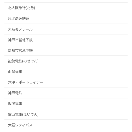
北大阪急行(北急)
泉北高速鉄道
大阪モノレール
神戸市営地下鉄
京都市営地下鉄
能勢電鉄(のせでん)
山陽電車
六甲・ポートライナー
神戸電鉄
阪堺電車
叡山電車(えいでん)
大阪シティバス