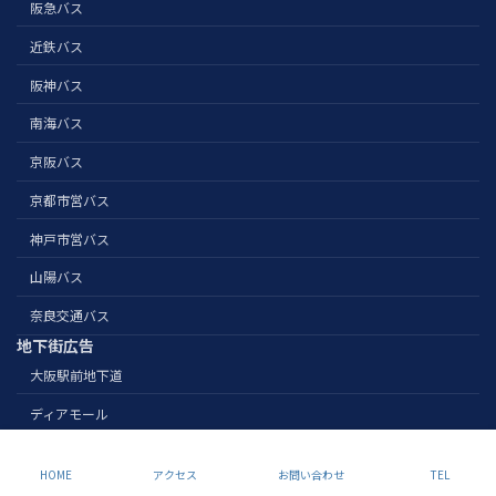
阪急バス
近鉄バス
阪神バス
南海バス
京阪バス
京都市営バス
神戸市営バス
山陽バス
奈良交通バス
地下街広告
大阪駅前地下道
ディアモール
Copyright Nihonsenkousha. All Rights Reserved.
HOME
アクセス
お問い合わせ
TEL