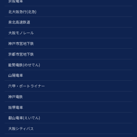
京阪電車
北大阪急行(北急)
泉北高速鉄道
大阪モノレール
神戸市営地下鉄
京都市営地下鉄
能勢電鉄(のせでん)
山陽電車
六甲・ポートライナー
神戸電鉄
阪堺電車
叡山電車(えいでん)
大阪シティバス