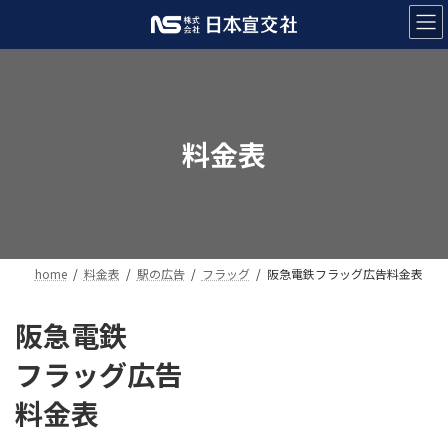
コ
ナ
ン
ビ
テ
ゲ
ン
ー
ツ
シ
へ
ョ
ス
ン
料金表
キ
に
ッ
移
プ
動
home
料金表
駅の広告
フラッグ
阪急電鉄フラッグ広告料金表
阪急電鉄
フラッグ広告
料金表