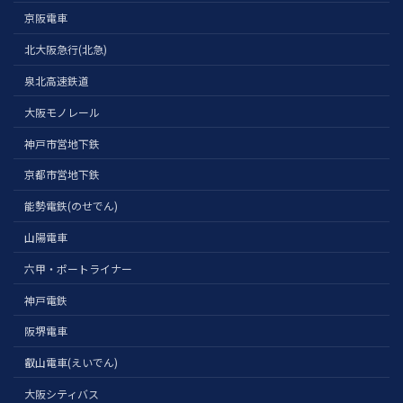
京阪電車
北大阪急行(北急)
泉北高速鉄道
大阪モノレール
神戸市営地下鉄
京都市営地下鉄
能勢電鉄(のせでん)
山陽電車
六甲・ポートライナー
神戸電鉄
阪堺電車
叡山電車(えいでん)
大阪シティバス