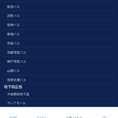
阪急バス
近鉄バス
阪神バス
南海バス
京阪バス
京都市営バス
神戸市営バス
山陽バス
奈良交通バス
地下街広告
大阪駅前地下道
ディアモール
Copyright Nihonsenkousha. All Rights Reserved.
HOME
アクセス
お問い合わせ
TEL