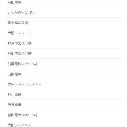
京阪電車
北大阪急行(北急)
泉北高速鉄道
大阪モノレール
神戸市営地下鉄
京都市営地下鉄
能勢電鉄(のせでん)
山陽電車
六甲・ポートライナー
神戸電鉄
阪堺電車
叡山電車(えいでん)
大阪シティバス