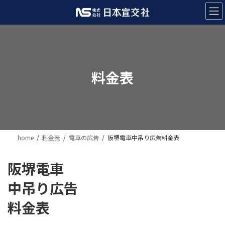
コ
ナ
ン
ビ
テ
ゲ
ン
ー
ツ
シ
へ
ョ
ス
ン
料金表
キ
に
ッ
移
プ
動
home
料金表
電車の広告
阪堺電車中吊り広告料金表
阪堺電車
中吊り広告
料金表